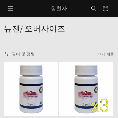
콘텐츠
카
로 건너
힘천사
뛰기
트
컬
뉴젠/ 오버사이즈
렉
션
필터 및 정렬
11개 제품
: