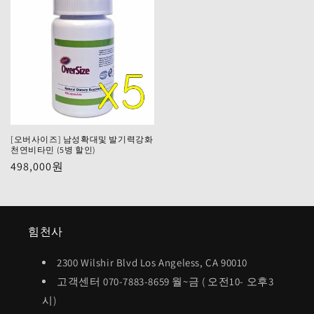
[오버사이즈] 남성확대및 발기력강화
천연비타민 (5병 할인)
정
498,000원
가
힘천사
2300 Wilshir Blvd Los Angeless, CA 90010
고객센터 070-7883-8659 월~금 ( 오전10- 오후3
시)