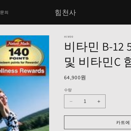
힘천사
1 문의
HIM99
비타민 B-12 
및 비타민C 
정
64,900원
가
수량
비
비
타
타
민
민
카트에
B-
B-