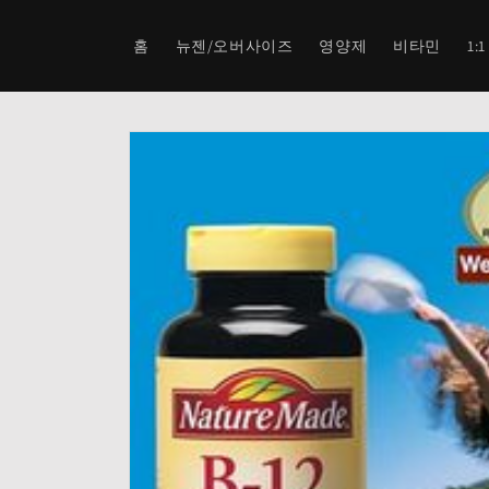
콘텐츠
로 건너
뛰기
홈
뉴젠/오버사이즈
영양제
비타민
1:
제품 정
보로 건
너뛰기