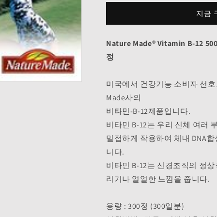
12
12
500mg
500mg
지금 
300
300
정
정
Nature Made® Vitamin B-1
엽
엽
산
산
정
및
및
비
비
미국에서 건강기능 소비자 선호도 
타
타
Made사의
민
민
비타민-B-12제품입니다.
C
C
함
함
비타민 B-12는 우리 신체 여러
유
유
밀접하게 작용하여 체내 DNA합
수
수
니다.
량
량
비타민 B-12는 신경조직의 정
줄
늘
리거나 얼얼한 느낌을 줍니다.
임
림
용량 : 300정 (300일분)