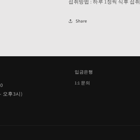
섭취방법 : 하루 1정씩 식후 섭
Share
입금은행
1:1 문의
10
0- 오후3시)