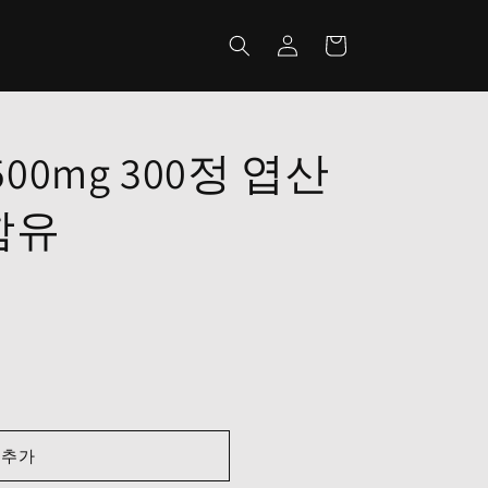
로
카
그
트
인
500mg 300정 엽산
함유
 추가