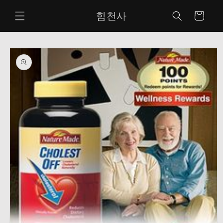
콘텐츠
카
로 건너
힘천사
뛰기
트
제품 정
보로 건
너뛰기