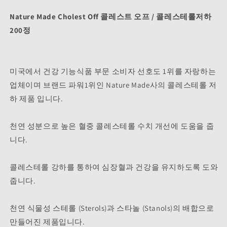
정
정
Nature Made Cholest Off 콜레스트 오프 / 콜레스테롤저하
콜
콜
200정
레
레
스
스
테
테
롤
롤
미국에서 건강 기능식품 부문 소비자 선호도 1위를 자랑하는
저
저
업체이며 브랜드 파워1위인 Nature Made사의 콜레스테롤 저
하
하
하 제품 입니다.
수
수
량
량
천연 성분으로 높은 혈중 콜레스테롤 수치 개선에 도움을 줍
줄
늘
니다.
임
림
콜레스테롤 강하를 통하여 심장혈과 건강을 유지하도록 도와
줍니다.
천연 식물성 스테롤 (Sterols)과 스타놀 (Stanols)의 배합으로
만들어진 제품입니다.