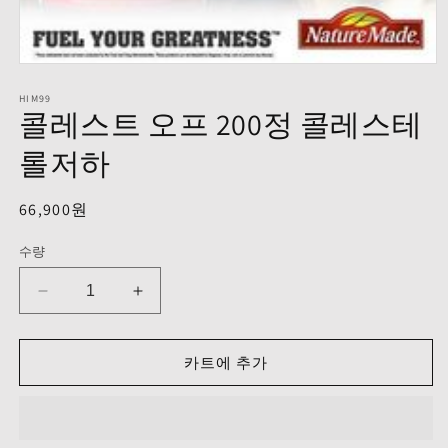
모
달
HIM99
에
콜레스트 오프 200정 콜레스테
서
미
롤저하
디
어
1
정
66,900원
열
기
가
수량
콜
콜
레
레
스
스
카트에 추가
트
트
오
오
프
프
200
200