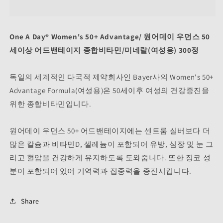
세
세
이
이
상
상
One A Day® Women's 50+ Advantage/ 원어데이 우먼스 50
여
여
세이상 어드밴테이지 종합비타민/미네랄(여성용) 300정
성
성
전
전
독일의 세계적인 다국적 제약회사인 Bayer사의 Women's 50+
용
용
어
어
Advantage Formula(여성용)은 50세이후 여성의 건강증진을
드
드
위한 종합비타민입니다.
밴
밴
테
테
원어데이 우먼스 50+ 어드밴테이지에는 센트룸 실버보다 더
이
이
많은 칼슘과 비타민D, 셀레늄이 포함되어 유방, 심장 및 눈 그
지
지
리고 혈압을 건강하게 유지하도록 도와줍니다. 또한 징코 성
종
종
분이 포함되어 있어 기역력과 집중력을 증진시킵니다.
합
합
비
비
타
타
Share
민
민
300
300