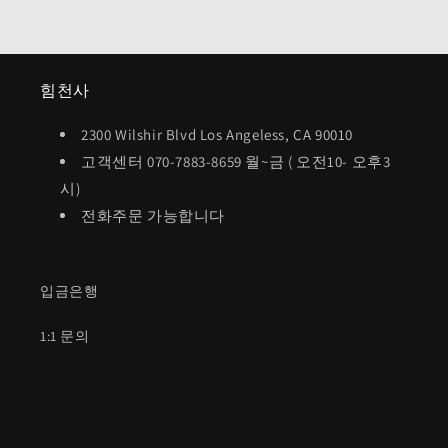
정
정
수
수
량
량
줄
늘
힘천사
임
림
2300 Wilshir Blvd Los Angeless, CA 90010
고객센터 070-7883-8659 월~금 ( 오전10- 오후3
시)
전화주문 가능합니다
입금은행
1:1 문의