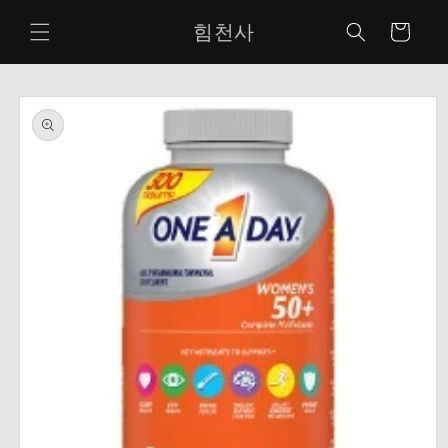
콘텐츠
카
로 건너
힘천사
뛰기
트
제품 정
보로 건
너뛰기