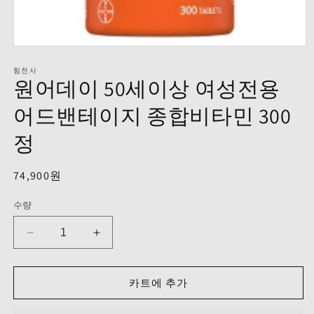
모
달
힘천사
에
원어데이 50세이상 여성전용
서
미
어드밴테이지 종합비타민 300
디
어
정
1
열
기
정
74,900원
가
수량
원
원
어
어
데
데
카트에 추가
이
이
50
50